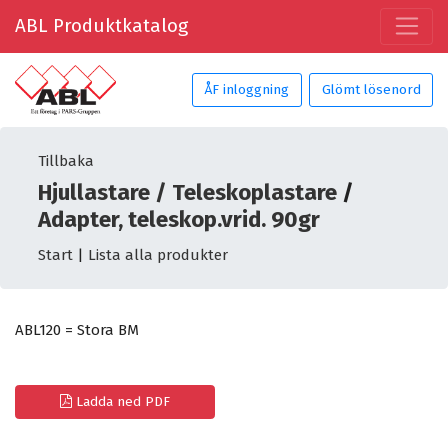
ABL Produktkatalog
ÅF inloggning
Glömt lösenord
Tillbaka
Hjullastare / Teleskoplastare
/
Adapter, teleskop.vrid. 90gr
Start
|
Lista alla produkter
ABL120 = Stora BM
Ladda ned PDF