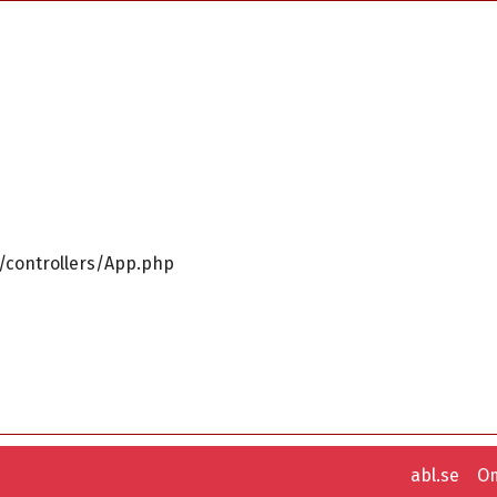
n/controllers/App.php
abl.se
Om