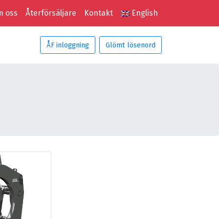
 oss
Återförsäljare
Kontakt
English
ÅF inloggning
Glömt lösenord