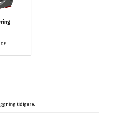
ring
PDF
ggning tidigare.