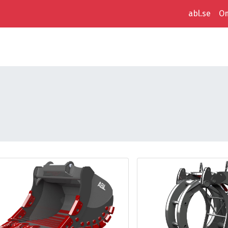
abl.se
Om