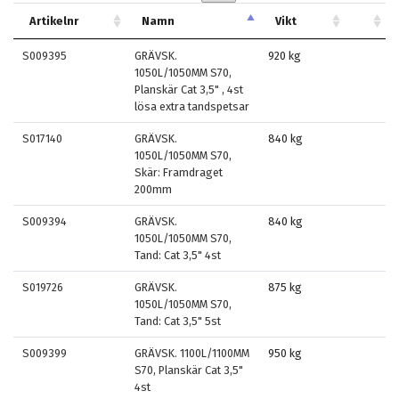
Artikelnr
Namn
Vikt
S009395
GRÄVSK.
920 kg
1050L/1050MM S70,
Planskär Cat 3,5" , 4st
lösa extra tandspetsar
S017140
GRÄVSK.
840 kg
1050L/1050MM S70,
Skär: Framdraget
200mm
S009394
GRÄVSK.
840 kg
1050L/1050MM S70,
Tand: Cat 3,5" 4st
S019726
GRÄVSK.
875 kg
1050L/1050MM S70,
Tand: Cat 3,5" 5st
S009399
GRÄVSK. 1100L/1100MM
950 kg
S70, Planskär Cat 3,5"
4st