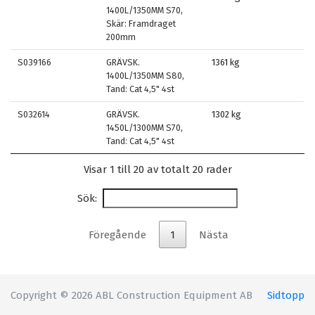
1400L/1350MM S70,
Skär: Framdraget
200mm
S039166
GRÄVSK.
1361 kg
1400L/1350MM S80,
Tand: Cat 4,5" 4st
S032614
GRÄVSK.
1302 kg
1450L/1300MM S70,
Tand: Cat 4,5" 4st
Visar 1 till 20 av totalt 20 rader
Sök:
Föregående
1
Nästa
Copyright © 2026 ABL Construction Equipment AB
Sidtopp