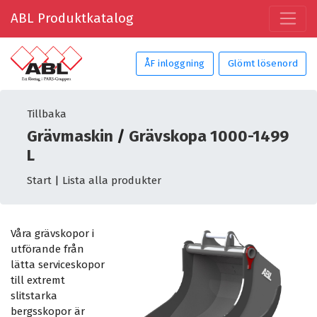
ABL Produktkatalog
ÅF inloggning
Glömt lösenord
Tillbaka
Grävmaskin
/
Grävskopa 1000-1499
L
Start
|
Lista alla produkter
Våra grävskopor i
utförande från
lätta serviceskopor
till extremt
slitstarka
bergsskopor är