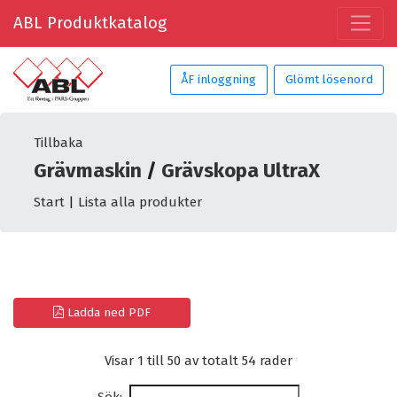
ABL Produktkatalog
ÅF inloggning
Glömt lösenord
Tillbaka
Grävmaskin
/
Grävskopa UltraX
Start
|
Lista alla produkter
Ladda ned PDF
Visar 1 till 50 av totalt 54 rader
Sök: