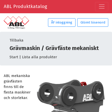
ABL Produktkatalog
ÅF inloggning
Glömt lösenord
Tillbaka
Grävmaskin
/
Grävfäste mekaniskt
Start
|
Lista alla produkter
ABL mekaniska
grävfästen
finns till de
flesta maskiner
och storlekar.