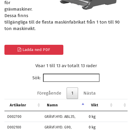
för
grävmaskiner.
Dessa finns
tillgängliga till de flesta maskinfabrikat från 1 ton till 90
ton maskinvikt.
Ladda ned PDF
Visar 1 till 13 av totalt 13 rader
Sök:
Föregående
1
Nästa
Artikelnr
Namn
Vikt
D002700
GRÄVF.HYD. ABL35,
0 kg
D002100
GRÄVF.HYD. G90,
0 kg