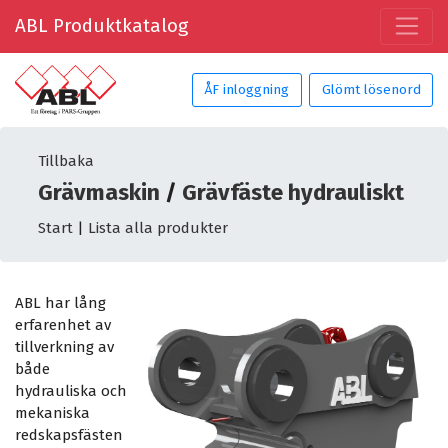
ABL Produktkatalog
ÅF inloggning
Glömt lösenord
Tillbaka
Grävmaskin
/
Grävfäste hydrauliskt
Start
|
Lista alla produkter
ABL har lång
erfarenhet av
tillverkning av
både
hydrauliska och
mekaniska
redskapsfästen