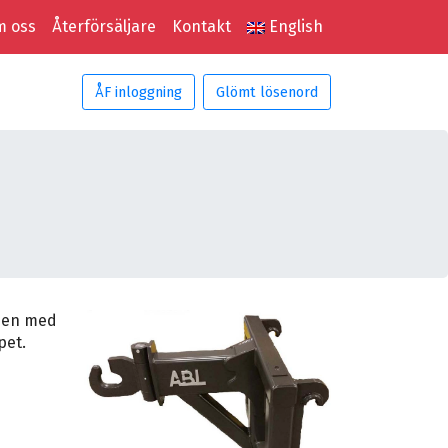
 oss
Återförsäljare
Kontakt
English
ÅF inloggning
Glömt lösenord
onen med
pet.