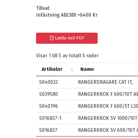
Tillval:
Infästning ABL180 +6400 Kr
Ladda ned PDF
Visar 1 till 5 av totalt 5 rader
Artikelnr
Namn
S040032
RANGERDRAGARE CAT IT,
S039580
RANGERKROK F 600/10T ABL
S040196
RANGERKROK F 600/5T L30, 
S016837-1
RANGERKROK SV 1000/10T 
S016837
RANGERKROK SV 600/10T A