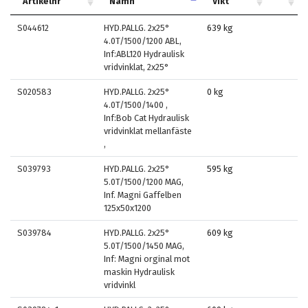
Artikelnr
Namn
Vikt
S044612
HYD.PALLG. 2x25°
639 kg
4.0T/1500/1200 ABL,
Inf:ABL120 Hydraulisk
vridvinklat, 2x25°
S020583
HYD.PALLG. 2x25°
0 kg
4.0T/1500/1400 ,
Inf:Bob Cat Hydraulisk
vridvinklat mellanfäste
,
S039793
HYD.PALLG. 2x25°
595 kg
5.0T/1500/1200 MAG,
Inf. Magni Gaffelben
125x50x1200
S039784
HYD.PALLG. 2x25°
609 kg
5.0T/1500/1450 MAG,
Inf: Magni orginal mot
maskin Hydraulisk
vridvinkl