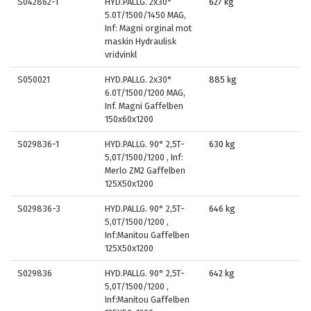
S042862-1
HYD.PALLG. 2x30°
627 kg
5.0T/1500/1450 MAG,
Inf: Magni orginal mot
maskin Hydraulisk
vridvinkl
S050021
HYD.PALLG. 2x30°
885 kg
6.0T/1500/1200 MAG,
Inf. Magni Gaffelben
150x60x1200
S029836-1
HYD.PALLG. 90° 2,5T-
630 kg
5,0T/1500/1200 , Inf:
Merlo ZM2 Gaffelben
125X50x1200
S029836-3
HYD.PALLG. 90° 2,5T-
646 kg
5,0T/1500/1200 ,
Inf:Manitou Gaffelben
125X50x1200
S029836
HYD.PALLG. 90° 2,5T-
642 kg
5,0T/1500/1200 ,
Inf:Manitou Gaffelben