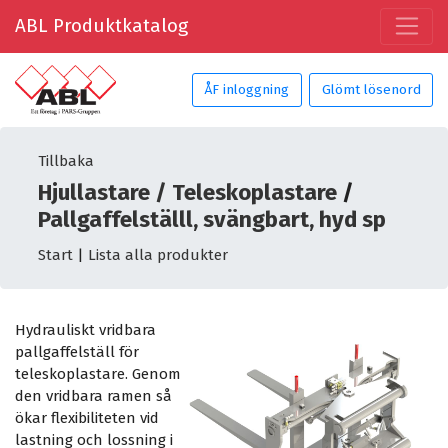
ABL Produktkatalog
ÅF inloggning
Glömt lösenord
Tillbaka
Hjullastare / Teleskoplastare
/
Pallgaffelställl, svängbart, hyd sp
Start
|
Lista alla produkter
Hydrauliskt vridbara
pallgaffelställ för
teleskoplastare. Genom
den vridbara ramen så
ökar flexibiliteten vid
lastning och lossning i