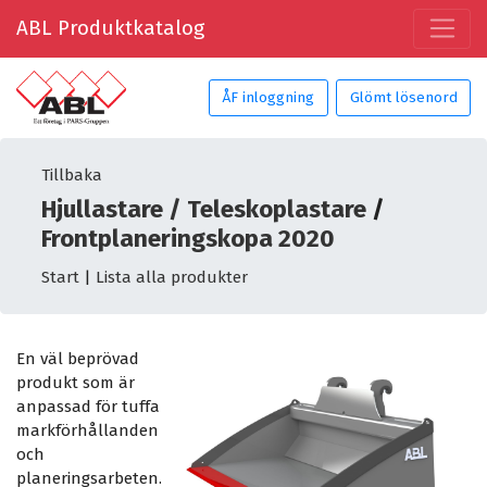
ABL Produktkatalog
ÅF inloggning
Glömt lösenord
Tillbaka
Hjullastare / Teleskoplastare
/
Frontplaneringskopa 2020
Start
|
Lista alla produkter
En väl beprövad
produkt som är
anpassad för tuffa
markförhållanden
och
planeringsarbeten.