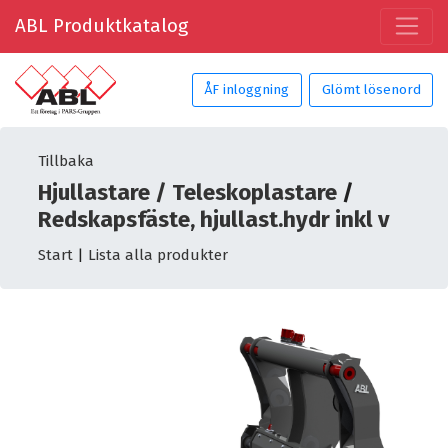
ABL Produktkatalog
ÅF inloggning
Glömt lösenord
Tillbaka
Hjullastare / Teleskoplastare
/
Redskapsfäste, hjullast.hydr inkl v
Start
|
Lista alla produkter