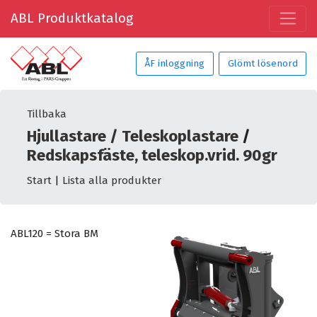
ABL Produktkatalog
ÅF inloggning
Glömt lösenord
Tillbaka
Hjullastare / Teleskoplastare
/
Redskapsfäste, teleskop.vrid. 90gr
Start
|
Lista alla produkter
ABL120 = Stora BM