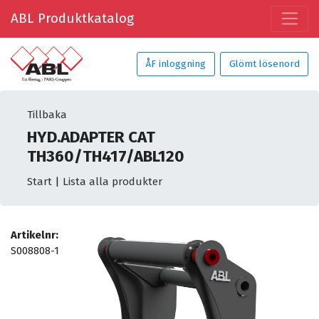
ABL Produktkatalog
ÅF inloggning
Glömt lösenord
Tillbaka
HYD.ADAPTER CAT
TH360/TH417/ABL120
Start
|
Lista alla produkter
Artikelnr:
S008808-1